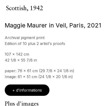
Scottish,
1942
ECHO FINE ARTS
19 Boulevard Victor Tuby
Maggie Maurer in Veil, Paris
,
2021
06400 Cannes, France
Archival pigment print
Edition of 10 plus 2 artist's proofs
HORAIRES D'OUVERTURE
Mercredi - Samedi, 11h - 17h
107 x 142 cm
& sur RDV
42 1/8 x 55 7/8 in
Ouvert sur rdv au mois d'août
paper: 76 x 61 cm (29 7/8 x 24 1/8 in)
CONTACT
Image: 61 x 51 cm (24 1/8 x 20 1/8 in)
+33 (0)6 32 00 28 89
info@echofinearts.com
+ d'informations
Plus d'images