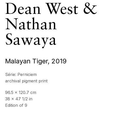
Dean West &
ECHO FINE ARTS
19 Boulevard Victor Tuby
06400 Cannes, France
Nathan
Sawaya
HORAIRES D'OUVERTURE
Mercredi - Samedi, 11h - 17h
& sur RDV
Ouvert sur rdv au mois d'août
Malayan Tiger
,
2019
CONTACT
+33 (0)6 32 00 28 89
Série:
Perniciem
info@echofinearts.com
archival pigment print
96.5 x 120.7 cm
38 x 47 1/2 in
Edition of 9
Copyright © 2026 Echo Fine Arts
Site by Artlogic