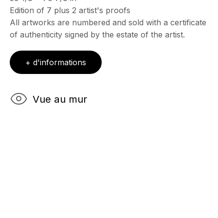
Edition of 7 plus 2 artist's proofs
All artworks are numbered and sold with a certificate
ECHO FINE ARTS
of authenticity signed by the estate of the artist.
19 Boulevard Victor Tuby
06400 Cannes, France
+ d'informations
HORAIRES D'OUVERTURE
Vue au mur
Mercredi - Samedi, 11h - 17h
& sur RDV
Ouvert sur rdv au mois d'août
CONTACT
+33 (0)6 32 00 28 89
info@echofinearts.com