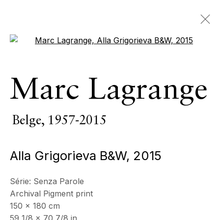
Open a larger version of the 
Marc Lagrange
Marc Lagrange
Belge,
1957-2015
PRÉSENTATION
SÉRIE
ŒUVRES
VIDÉO
Belge,
1957-2015
BIOGRAPHIE
CV
EXPOSITIONS
EVÉNEMENTS
Alla Grigorieva B&W
,
2015
BROWSE ARTISTS
Série:
Senza Parole
Archival Pigment print
Tous
Photographie
150 x 180 cm
59 1/8 x 70 7/8 in