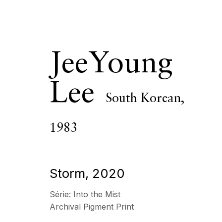
JeeYoung
Lee
South Korean,
JeeYoung Le
1983
PRÉSENTATION
SÉRIE
ŒUVRES
VIDÉO
C
Storm
,
2020
Série:
Into the Mist
Tous
Photographie
Archival Pigment Print