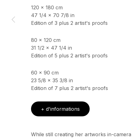
120 x 180 cm
47 1/4 x 70 7/8 in
Edition of 3 plus 2 artist's proofs
ECHO FINE ARTS
HORAIRES D'OUV
19 Boulevard Victor Tuby
Mercredi - Samedi, 11
06400 Cannes, France
& sur RDV
80 x 120 cm
Ouvert sur rdv au mois
31 1/2 x 47 1/4 in
Edition of 5 plus 2 artist's proofs
Copyright © 2026 Echo Fine Arts
Site by Artlogic
60 x 90 cm
23 5/8 x 35 3/8 in
Edition of 7 plus 2 artist's proofs
+ d'informations
While still creating her artworks in-camera