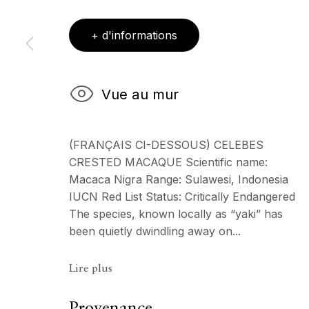
+ d'informations
ECHO FINE ARTS
HORAIRES D'OUV
Vue au mur
19 Boulevard Victor Tuby
Mercredi - Samedi, 11
06400 Cannes, France
& sur RDV
Ouvert sur rdv au mois
(FRANÇAIS CI-DESSOUS) CELEBES
CRESTED MACAQUE Scientific name:
Copyright © 2026 Echo Fine Arts
Macaca Nigra Range: Sulawesi, Indonesia
Site by Artlogic
IUCN Red List Status: Critically Endangered
The species, known locally as “yaki” has
been quietly dwindling away on...
Lire plus
Provenance