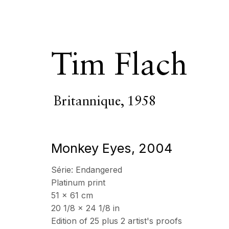
Tim Flach
Britannique,
1958
Tim Flach
Britan
Monkey Eyes
,
2004
PRÉSENTATION
SÉRIE
ŒUVRES
VIDÉO
B
Série:
Endangered
BROWSE ARTISTS
Platinum print
51 x 61 cm
20 1/8 x 24 1/8 in
Edition of 25 plus 2 artist's proofs
Tous
Photographie