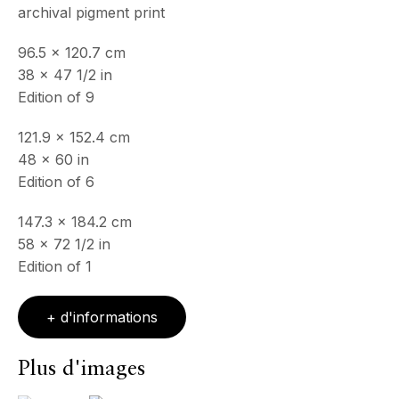
archival pigment print
Mercredi - Samedi, 11h - 17h
& sur RDV
96.5 x 120.7 cm
Ouvert sur rdv au mois d'août
38 x 47 1/2 in
Edition of 9
CONTACT
+33 (0)6 32 00 28 89
121.9 x 152.4 cm
info@echofinearts.com
48 x 60 in
Edition of 6
147.3 x 184.2 cm
58 x 72 1/2 in
Copyright © 2026 Echo Fine Arts
Site by Artlogic
Edition of 1
+ d'informations
Plus d'images