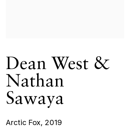
Mercredi - Samedi, 11h - 17h
& sur RDV
Ouvert sur rdv au mois d'août
CONTACT
+33 (0)6 32 00 28 89
info@echofinearts.com
Dean West &
Nathan
Copyright © 2026 Echo Fine Arts
Site by Artlogic
Sawaya
Arctic Fox
,
2019