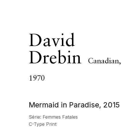
David
Drebin
Canadian,
œuvres
1970
Mermaid in Paradise
,
2015
ECHO FINE ARTS
HORAIRES D'OUV
19 Boulevard Victor Tuby
Mercredi - Samedi, 11
Série:
Femmes Fatales
06400 Cannes, France
& sur RDV
C-Type Print
Ouvert sur rdv au mois