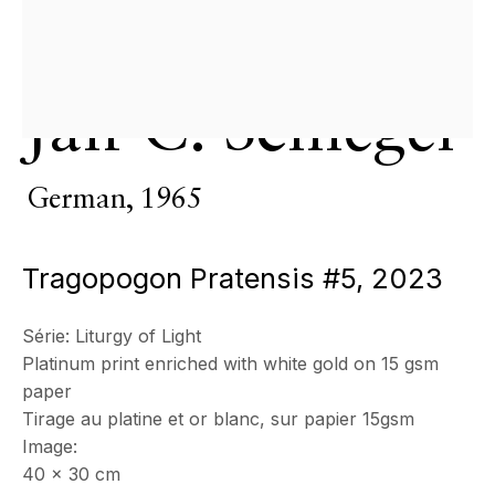
Mercredi - Samedi, 11h - 17h
& sur RDV
Ouvert sur rdv au mois d'août
Jan C. Schlegel
CONTACT
+33 (0)6 32 00 28 89
info@echofinearts.com
German,
1965
Tragopogon Pratensis #5
,
2023
Copyright © 2026 Echo Fine Arts
Site by Artlogic
Série:
Liturgy of Light
Platinum print enriched with white gold on 15 gsm
paper
Tirage au platine et or blanc, sur papier 15gsm
Image:
40 x 30 cm