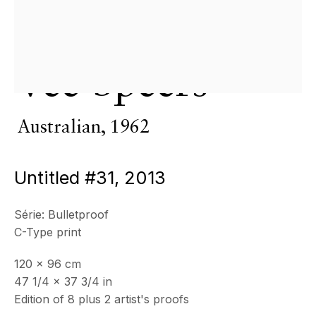
Mercredi - Samedi, 11h - 17h
& sur RDV
Ouvert sur rdv au mois d'août
Vee Speers
CONTACT
+33 (0)6 32 00 28 89
info@echofinearts.com
Australian,
1962
Untitled #31
,
2013
Copyright © 2026 Echo Fine Arts
Site by Artlogic
Série:
Bulletproof
C-Type print
120 x 96 cm
47 1/4 x 37 3/4 in
Edition of 8 plus 2 artist's proofs