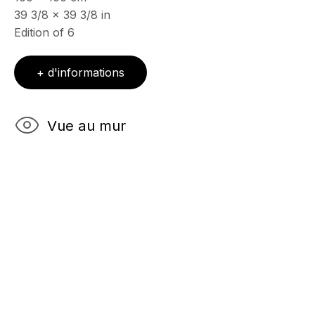
39 3/8 x 39 3/8 in
Mercredi - Samedi, 11h - 17h
Edition of 6
& sur RDV
Ouvert sur rdv au mois d'août
+ d'informations
CONTACT
+33 (0)6 32 00 28 89
info@echofinearts.com
Vue au mur
Copyright © 2026 Echo Fine Arts
Site by Artlogic