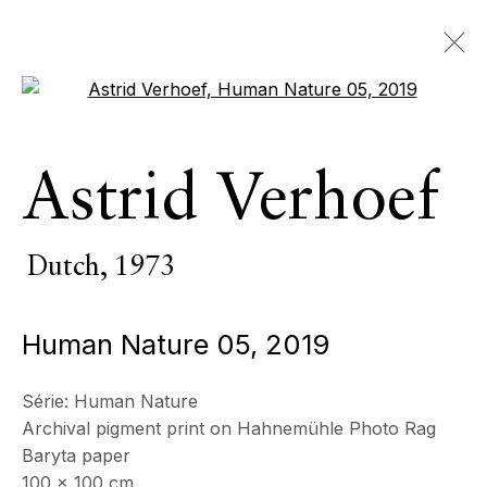
Open a larger version of the 
œuvres
Astrid Verhoef
TOUS
PIÈCES D’INTÉRIEUR
SCULPTURE MONUMENTALE
PHOTOGRAPHIE
Dutch,
1973
Human Nature 05
,
2019
ECHO FINE ARTS
19 Boulevard Victor Tuby
Série:
Human Nature
06400 Cannes, France
Archival pigment print on Hahnemühle Photo Rag
Baryta paper
100 x 100 cm
HORAIRES D'OUVERTURE