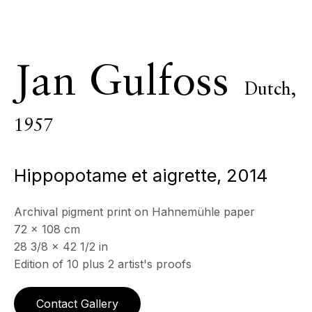
Mercredi - Samedi, 11h - 17h
& sur RDV
Ouvert sur rdv au mois d'août
Jan Gulfoss
CONTACT
Dutch,
+33 (0)6 32 00 28 89
info@echofinearts.com
1957
Hippopotame et aigrette
,
2014
Copyright © 2026 Echo Fine Arts
Site by Artlogic
Archival pigment print on Hahnemühle paper
72 x 108 cm
28 3/8 x 42 1/2 in
Edition of 10 plus 2 artist's proofs
Contact Gallery