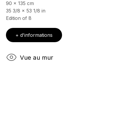
06400 Cannes, France
90 x 135 cm
35 3/8 x 53 1/8 in
Edition of 8
HORAIRES D'OUVERTURE
Mercredi - Samedi, 11h - 17h
+ d'informations
& sur RDV
Ouvert sur rdv au mois d'août
Vue au mur
CONTACT
+33 (0)6 32 00 28 89
info@echofinearts.com
Copyright © 2026 Echo Fine Arts
Site by Artlogic