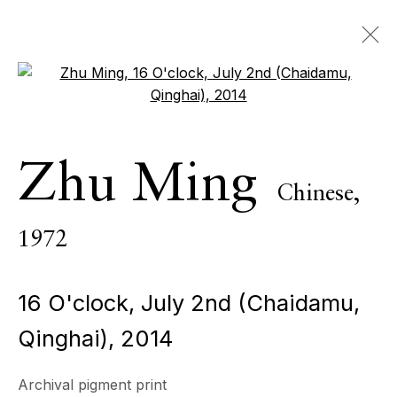
Open a larger version of the 
Zhu Ming
Chinese,
Zhu Ming
1972
Chinese,
PRÉSENTATION
ŒUVRES
BIOGRAPHIE
CV
1972
BROWSE ARTISTS
16 O'clock, July 2nd (Chaidamu,
Qinghai)
,
2014
ECHO FINE ARTS
19 Boulevard Victor Tuby
Archival pigment print