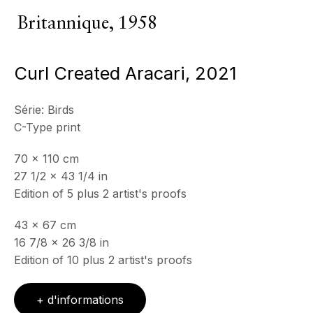
Tous
Photographie
Britannique,
1958
Curl Created Aracari
,
2021
ECHO FINE ARTS
19 Boulevard Victor Tuby
Série:
Birds
06400 Cannes, France
C-Type print
70 x 110 cm
HORAIRES D'OUVERTURE
27 1/2 x 43 1/4 in
Mercredi - Samedi, 11h - 17h
Edition of 5 plus 2 artist's proofs
& sur RDV
Ouvert sur rdv au mois d'août
43 x 67 cm
16 7/8 x 26 3/8 in
CONTACT
Edition of 10 plus 2 artist's proofs
+33 (0)6 32 00 28 89
info@echofinearts.com
+ d'informations