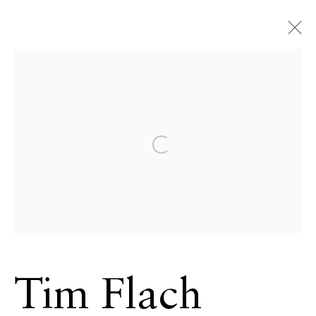
Tim Flach
Britannique,
1958
Open a larger version of the 
PRÉSENTATION
SÉRIE
ŒUVRES
VIDÉO
BIOGRAPHIE
ACTUALITÉS
PRESSE
EXPOSITIONS
EVÉNEMENTS
STORE
BROWSE ARTISTS
Tim Flach