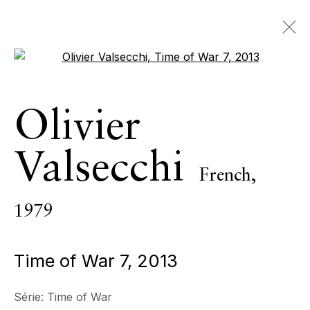
Open a larger version of the 
œuvres
Olivier
TOUS
PIÈCES D’INTÉRIEUR
Valsecchi
SCULPTURE MONUMENTALE
PHOTOGRAPHIE
French,
1979
ECHO FINE ARTS
19 Boulevard Victor Tuby
Time of War 7
,
2013
06400 Cannes, France
Série:
Time of War
HORAIRES D'OUVERTURE