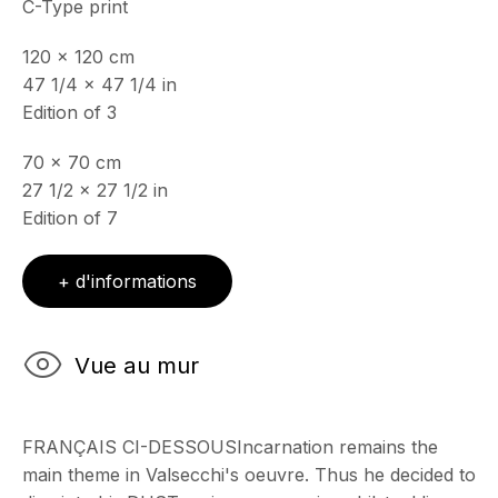
C-Type print
Mercredi - Samedi, 11h - 17h
& sur RDV
120 x 120 cm
Ouvert sur rdv au mois d'août
47 1/4 x 47 1/4 in
Edition of 3
CONTACT
+33 (0)6 32 00 28 89
70 x 70 cm
info@echofinearts.com
27 1/2 x 27 1/2 in
Edition of 7
+ d'informations
Copyright © 2026 Echo Fine Arts
Site by Artlogic
Vue au mur
FRANÇAIS CI-DESSOUSIncarnation remains the
main theme in Valsecchi's oeuvre. Thus he decided to