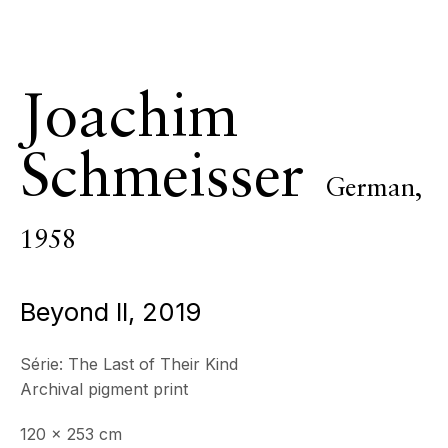
CONTACT
+33 (0)6 32 00 28 89
info@echofinearts.com
Joachim
Schmeisser
German,
Copyright © 2026 Echo Fine Arts
Site by Artlogic
1958
Beyond II
,
2019
Série:
The Last of Their Kind
Archival pigment print
120 x 253 cm